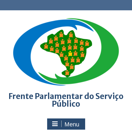
Skip
to
content
Frente Parlamentar do Serviço
Público
Menu