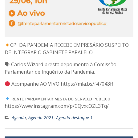
CPI DA PANDEMIA RECEBE EMPRESÁRIO SUSPEITO
DE INTEGRAR O GABINETE PARALELO
🗣 Carlos Wizard presta depoimento à Comissão
Parlamentar de Inquérito da Pandemia.
Acompanhe AO VIVO https://mla.bs/f47043ff
⠀
ғʀᴇɴᴛᴇ ᴘᴀʀʟᴀᴍᴇɴᴛᴀʀ ᴍɪsᴛᴀ ᴅᴏ sᴇʀᴠɪᴄ̧ᴏ ᴘᴜ́ʙʟɪᴄᴏ
https://www.instagram.com/p/CQvxcOZL3Tq/
Agenda
,
Agenda 2021
,
Agenda destaque 1
Navegação