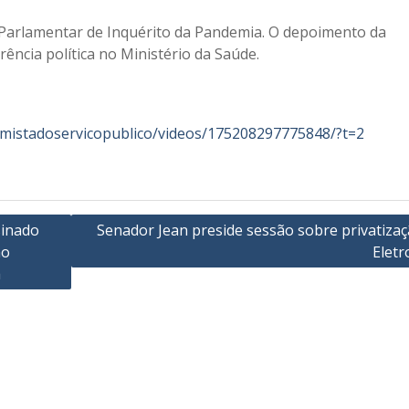
Parlamentar de Inquérito da Pandemia. O depoimento da
ência política no Ministério da Saúde.
mistadoservicopublico/videos/175208297775848/?t=2
sinado
Senador Jean preside sessão sobre privatizaç
ao
Eletr
a