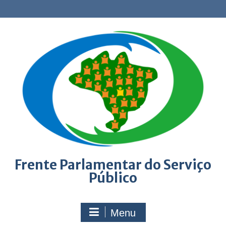
Skip
to
content
Frente Parlamentar do Serviço
Público
Menu