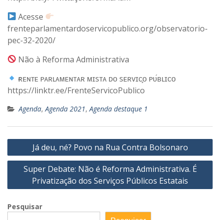
Acesse
frenteparlamentardoservicopublico.org/observatorio-
pec-32-2020/
Não à Reforma Administrativa
ғʀᴇɴᴛᴇ ᴘᴀʀʟᴀᴍᴇɴᴛᴀʀ ᴍɪsᴛᴀ ᴅᴏ sᴇʀᴠɪᴄ̧ᴏ ᴘᴜ́ʙʟɪᴄᴏ
https://linktr.ee/FrenteServicoPublico
Agenda
,
Agenda 2021
,
Agenda destaque 1
Navegação
Já deu, né? Povo na Rua Contra Bolsonaro
de
Super Debate: Não é Reforma Administrativa. É
Post
Privatização dos Serviços Públicos Estatais
Pesquisar