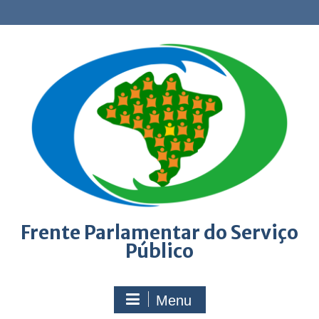
Skip
to
content
Frente Parlamentar do Serviço
Público
Menu