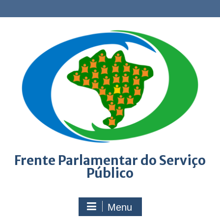
Skip
to
content
Frente Parlamentar do Serviço
Público
Menu