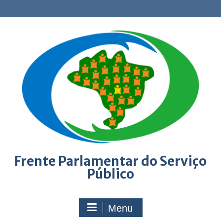
Skip
to
content
Frente Parlamentar do Serviço
Público
Menu