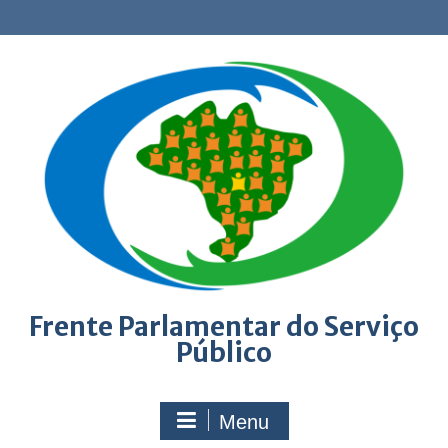
Skip
to
content
Frente Parlamentar do Serviço
Público
Menu