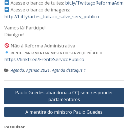
Acesse o banco de tuites:
bit.ly/TwittaçoReformaAdm
Acesse o banco de imagens:
http://bit.ly/artes_tuitaco_salve_serv_publico
Vamos lá! Participe!
Divulgue!
Não à Reforma Administrativa
ғʀᴇɴᴛᴇ ᴘᴀʀʟᴀᴍᴇɴᴛᴀʀ ᴍɪsᴛᴀ ᴅᴏ sᴇʀᴠɪᴄ̧ᴏ ᴘᴜ́ʙʟɪᴄᴏ
https://linktr.ee/FrenteServicoPublico
Agenda
,
Agenda 2021
,
Agenda destaque 1
Navegação
Paulo Guedes abandona a CCJ sem responder
de
parlamentares
Post
A mentira do ministro Paulo Guedes
Pesquisar