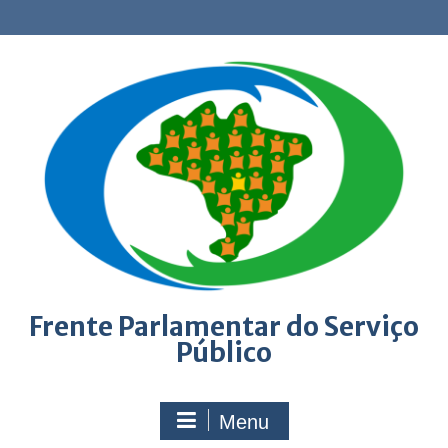
Skip
to
content
Frente Parlamentar do Serviço
Público
Menu