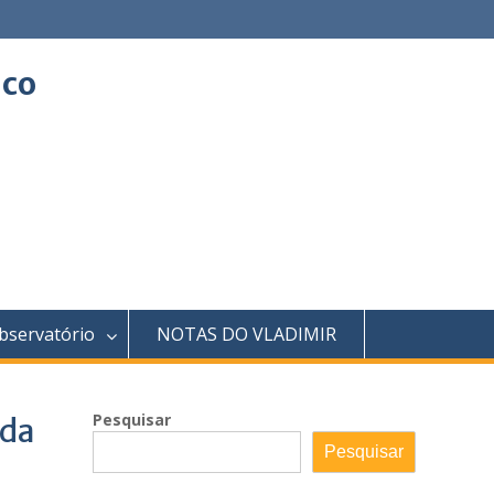
ico
bservatório
NOTAS DO VLADIMIR
Pesquisar
 da
Pesquisar