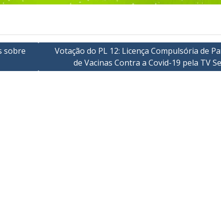
s sobre
Votação do PL 12: Licença Compulsória de Pa
de Vacinas Contra a Covid-19 pela TV S