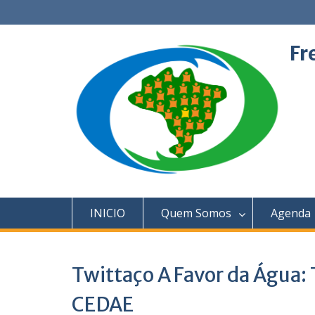
Skip
to
content
Fr
INICIO
Quem Somos
Agenda
Twittaço A Favor da Água: 
CEDAE