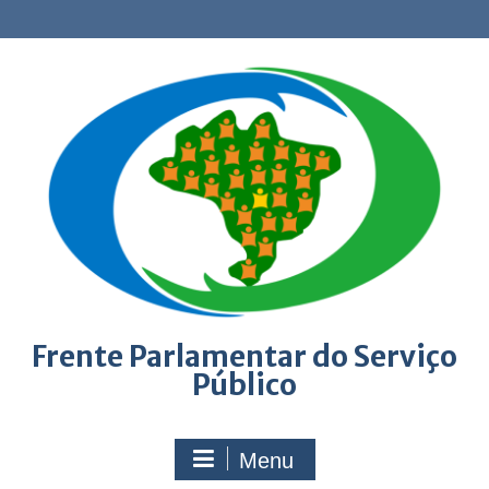
Skip
to
content
Frente Parlamentar do Serviço
Público
Menu