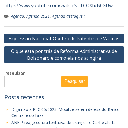
https://www.youtube.com/watch?v=TCOXhcB0GUw
Agenda
,
Agenda 2021
,
Agenda destaque 1
Navegação
Expressão Nacional: Quebra de Patentes de Vacinas
de
O que está por trás da Reforma Administrativa de
Post
Bolsonaro e como ela nos atingirá
Pesquisar
Pesquisar
Posts recentes
Diga não à PEC 65/2023: Mobilize-se em defesa do Banco
Central e do Brasil
ANFIP reage contra tentativa de extinguir o Carf e alerta