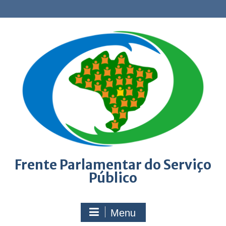
Skip
to
content
Frente Parlamentar do Serviço
Público
Menu