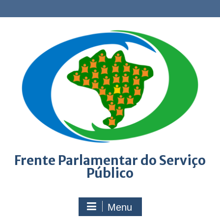
Skip
to
content
Frente Parlamentar do Serviço
Público
Menu