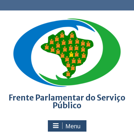
Skip
to
content
Frente Parlamentar do Serviço
Público
Menu