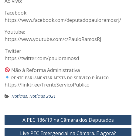
Ao vivo:
Facebook:
https://www.facebook.com/deputadopauloramosrj/
Youtube:
https://www.youtube.com/c/PauloRamosRJ
Twitter
https://twitter.com/pauloramosd
Não à Reforma Administrativa
ғʀᴇɴᴛᴇ ᴘᴀʀʟᴀᴍᴇɴᴛᴀʀ ᴍɪsᴛᴀ ᴅᴏ sᴇʀᴠɪᴄ̧ᴏ ᴘᴜ́ʙʟɪᴄᴏ
https://linktr.ee/FrenteServicoPublico
Notícias
,
Notícias 2021
Navegação
A PEC 186/19 na Câmara dos Deputados
de
Live PEC Emergencial na Câmara. E agora?
Post