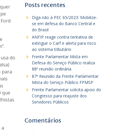
Posts recentes
 quer
ipe
Diga não à PEC 65/2023: Mobilize-
 Ford
se em defesa do Banco Central e
do Brasil
ANFIP reage contra tentativa de
 e
extinguir o Carf e alerta para risco
m”.
ao sistema tributário
Frente Parlamentar Mista em
 usa do
Defesa do Serviço Público realiza
alsa)
88ª reunião ordinária
o para
87ª Reunião da Frente Parlamentar
mais
Mista do Serviço Público FPMSP
as
Frente Parlamentar solicita apoio do
O que
Congresso para reajuste dos
lhistas
Servidores Públicos
Comentários
 a