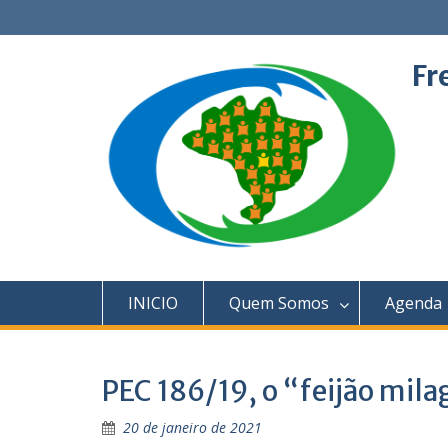
Skip
to
content
Fr
INICIO
Quem Somos
Agenda
PEC 186/19, o “feijão mil
20 de janeiro de 2021