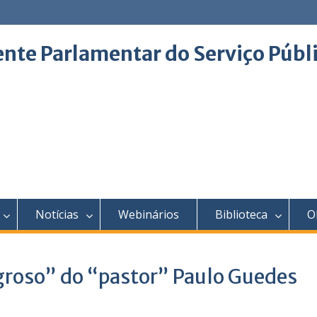
ente Parlamentar do Serviço Públ
Notícias
Webinários
Biblioteca
O
agroso” do “pastor” Paulo Guedes