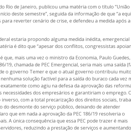
, do Rio de Janeiro, publicou uma matéria com o título “União
início deste semestre”, seguida da informação de que “a equ
para reverter cenário de crise, e defendeu a medida após a
deral estaria propondo alguma medida inédita, emergencial
atéria é dito que “apesar dos conflitos, congressistas apoia
a é que, mais uma vez o ministro da Economia, Paulo Guedes,
6/19, chamada de PEC Emergencial, seria mais uma saída (f
sde o governo Temer e que o atual governo contribuiu muit
enhuma solução factível para a saída do buraco cada vez 
ro exatamente como agiu na defesa da aprovação das reform
 as necessidades dos empresários e garantiriam o emprego. 
inverso, com a total precarização dos direitos sociais, traba
ão do desmonte do serviço público, deixando de atender
claro que em nada a aprovação da PEC 186/19 resolveria o
país. A única consequência que essa PEC pode trazer é mais
servidores, reduzindo a prestação de serviços e aumentando