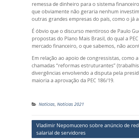
remessa de dinheiro para o sistema financeiro
que obviamente não geraria nenhum investimen
outras grandes empresas do país, como o já a
É óbvio que o discurso mentiroso de Paulo Gu
propostas do Plano Mais Brasil, do qual a PEC
mercado financeiro, o que sabemos, não acont
Em relação ao apoio de congressistas, como a
chamadas “reformas estruturantes” (trabalhist
divergências envolvendo a disputa pela presidê
maioria a aprovação da PEC 186/19.
Notícias
,
Notícias 2021
Navegação
Vladimir Nepomuceno sobre anúncio de re
salarial de servidores
de