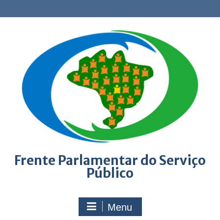
Skip
to
content
Frente Parlamentar do Serviço
Público
Menu