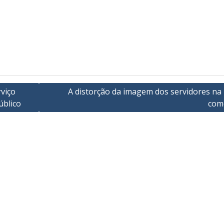
viço
A distorção da imagem dos servidores na 
úblico
come