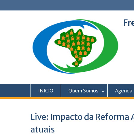
Skip
to
content
Fr
INICIO
Quem Somos
Agenda
Live: Impacto da Reforma A
atuais