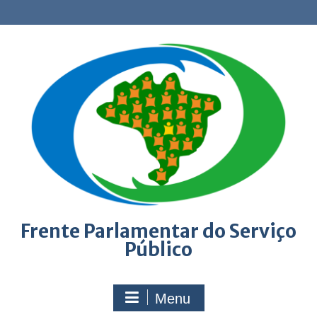
Skip
to
content
Frente Parlamentar do Serviço
Público
Menu