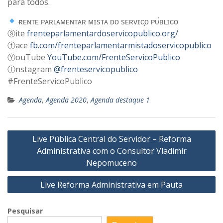
para todos.
ғʀᴇɴᴛᴇ ᴘᴀʀʟᴀᴍᴇɴᴛᴀʀ ᴍɪsᴛᴀ ᴅᴏ sᴇʀᴠɪᴄ̧ᴏ ᴘᴜ́ʙʟɪᴄᴏ
ⓢite
frenteparlamentardoservicopublico.org/
ⓕace
fb.com/frenteparlamentarmistadoservicopublico
ⓎouTube
YouTube.com/FrenteServicoPublico
Ⓘnstagram
@frenteservicopublico
#FrenteServicoPublico
Agenda
,
Agenda 2020
,
Agenda destaque 1
Navegação
Live Pública Central do Servidor – Reforma
de
Administrativa com o Consultor Vladimir
Post
Nepomuceno
Live Reforma Administrativa em Pauta
Pesquisar