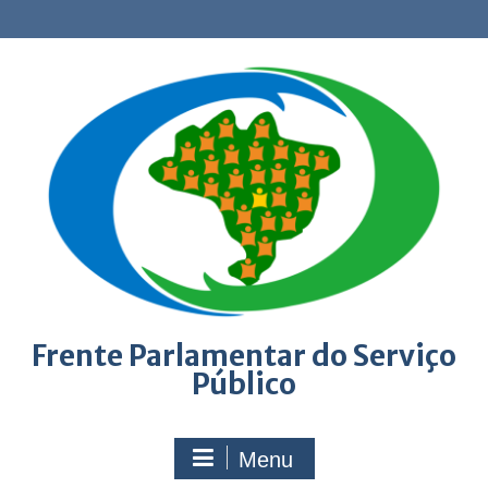
Skip
to
content
Frente Parlamentar do Serviço
Público
Menu