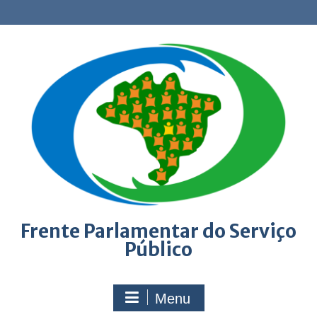
Skip
to
content
Frente Parlamentar do Serviço
Público
Menu