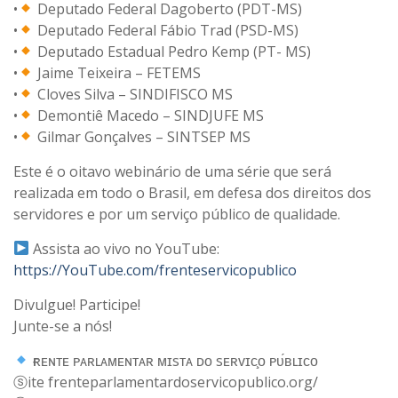
•
Deputado Federal Dagoberto (PDT-MS)
•
Deputado Federal Fábio Trad (PSD-MS)
•
Deputado Estadual Pedro Kemp (PT- MS)
•
Jaime Teixeira – FETEMS
•
Cloves Silva – SINDIFISCO MS
•
Demontiê Macedo – SINDJUFE MS
•
Gilmar Gonçalves – SINTSEP MS
Este é o oitavo webinário de uma série que será
realizada em todo o Brasil, em defesa dos direitos dos
servidores e por um serviço público de qualidade.
Assista ao vivo no YouTube:
https://YouTube.com/frenteservicopublico
Divulgue! Participe!
Junte-se a nós!
ғʀᴇɴᴛᴇ ᴘᴀʀʟᴀᴍᴇɴᴛᴀʀ ᴍɪsᴛᴀ ᴅᴏ sᴇʀᴠɪᴄ̧ᴏ ᴘᴜ́ʙʟɪᴄᴏ
ⓢite frenteparlamentardoservicopublico.org/