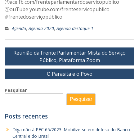
ⓕace fb.com/frenteparlamentardoservicopublico
ⓎouTube youtube.com/frenteservicopublico
#frentedoserviçopúblico
Agenda
,
Agenda 2020
,
Agenda destaque 1
Navegação
Reunião da Frente Parlamentar Mista do Serviço
de
Público, Plataforma Zoom
Post
O Parasita e o Povo
Pesquisar
Pesquisar
Posts recentes
Diga não à PEC 65/2023: Mobilize-se em defesa do Banco
Central e do Brasil