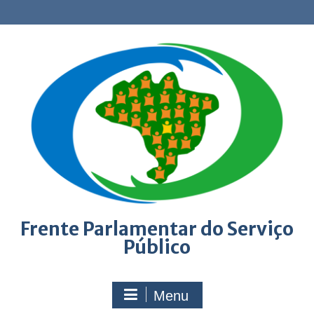
Skip
to
content
Frente Parlamentar do Serviço
Público
Menu