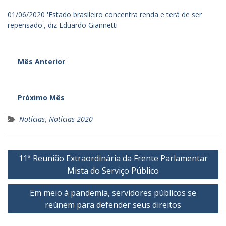
01/06/2020 'Estado brasileiro concentra renda e terá de ser
repensado', diz Eduardo Giannetti
Mês Anterior
Próximo Mês
Notícias
,
Notícias 2020
Navegação
11ª Reunião Extraordinária da Frente Parlamentar
de
Mista do Serviço Público
Post
Em meio à pandemia, servidores públicos se
reúnem para defender seus direitos