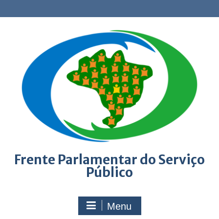
Skip
to
content
Frente Parlamentar do Serviço
Público
Menu