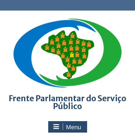
Skip
to
content
Frente Parlamentar do Serviço
Público
Menu