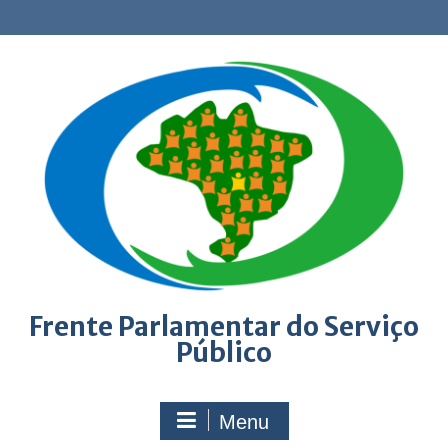
Skip
to
content
Frente Parlamentar do Serviço
Público
Menu