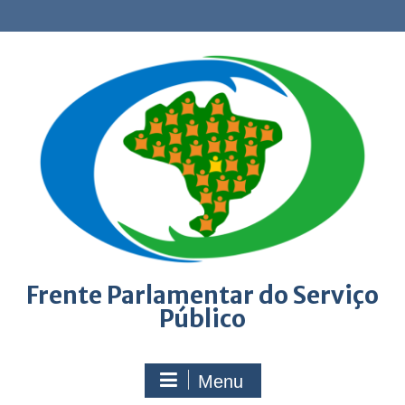
Skip
to
content
Frente Parlamentar do Serviço
Público
Menu