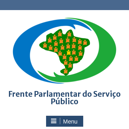
Skip
to
content
Frente Parlamentar do Serviço
Público
Menu