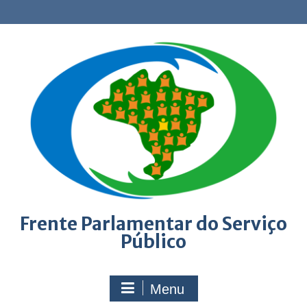
Skip
to
content
Frente Parlamentar do Serviço
Público
Menu