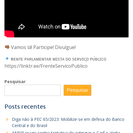
Vamos lá! Participe! Divulgue!
ғʀᴇɴᴛᴇ ᴘᴀʀʟᴀᴍᴇɴᴛᴀʀ ᴍɪsᴛᴀ ᴅᴏ sᴇʀᴠɪᴄ̧ᴏ ᴘᴜ́ʙʟɪᴄᴏ
https://linktr.ee/FrenteServicoPublico
Pesquisar
Pesquisar
Posts recentes
Diga não à PEC 65/2023: Mobilize-se em defesa do Banco
Central e do Brasil
ANFIP reage contra tentativa de extinguir o Carf e alerta